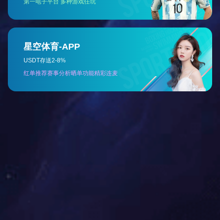
钢化玻璃在电梯间中的
玻璃釉料在光伏玻璃中
运用
的运用-2
玻璃釉料在电磁炉中运
玻璃油墨在家庭橱柜中
用
运用